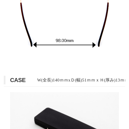
CASE
W(全長)140ｍｍxＤ(幅)51ｍｍｘＨ(厚み)13ｍｍ